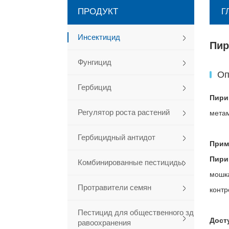
ПРОДУКТ
Г
Инсектицид
Пир
Фунгицид
Оп
Гербицид
Пири
Регулятор роста растений
метам
Гербицидный антидот
Прим
Пири
Комбинированные пестициды
мошка
Протравители семян
контр
Пестицид для общественного зд
Дост
равоохранения