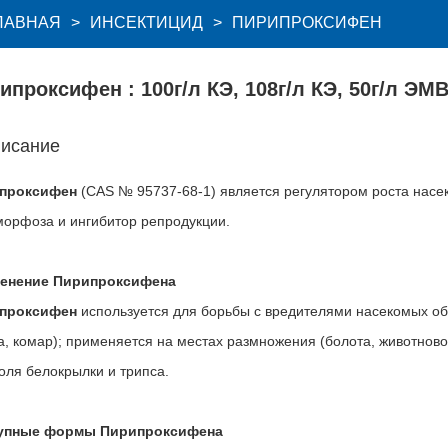
ЛАВНАЯ
>
ИНСЕКТИЦИД
>
ПИРИПРОКСИФЕН
ипроксифен
:
100г/л КЭ, 108г/л КЭ, 50г/л ЭМВ
исание
проксифен
(CAS № 95737-68-1) является регулятором роста насек
орфоза и ингибитор репродукции.
енение Пирипроксифена
проксифен
используется для борьбы с вредителями насекомых об
, комар); применяется на местах размножения (болота, животноводч
оля белокрылки и трипса.
упные формы Пирипроксифена