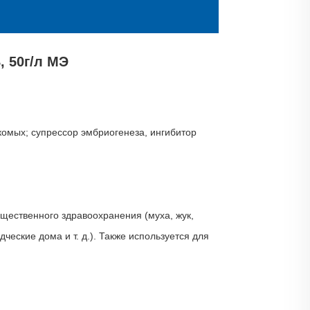
, 50г/л МЭ
омых; супрессор эмбриогенеза, ингибитор
щественного здравоохранения (муха, жук,
еские дома и т. д.). Также используется для