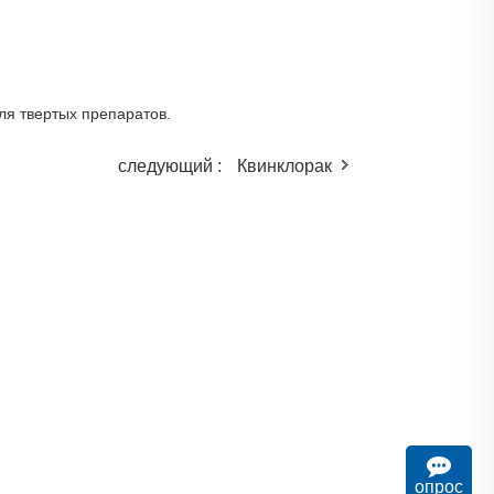
ля твертых препаратов.
следующий :
Квинклорак
опрос