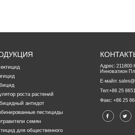
ОДУКЦИЯ
КОНТАКТ
Адрес: 211800 К
ектицид
Инноватион Плаз
нгицид
Е-майл: sales
бицид
Тел:+86 25 8651
улятор роста растений
Факс: +86 25 8
бицидный антидот
бинированные пестициды
травители семян
тицид для общественного