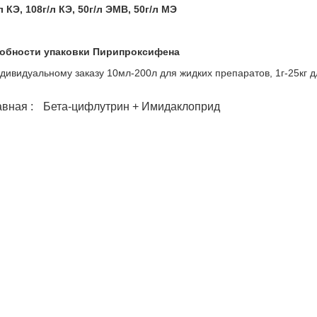
л КЭ, 108г/л КЭ, 50г/л ЭМВ, 50г/л МЭ
обности упаковки Пирипроксифена
дивидуальному заказу 10мл-200л для жидких препаратов, 1г-25кг д
авная :
Бета-цифлутрин + Имидаклоприд