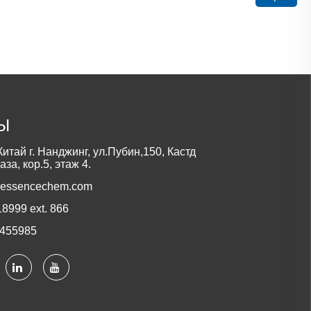
Ы
итай г. Нанджинг, ул.Пубин,150, Кастд
а, кор.5, этаж 4.
@essencechem.com
8999 ext. 866
6455985